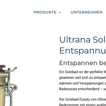
PRODUKTE
UNTERNEHMEN
Ultrana So
Entspann
Entspannen bei
Ein
Solebad
ist der perfekte
gewinnen und sich zu entsp
wärmen und Verspannungen zu
Badezusatz entscheidend – 
Der
Solebad
-Zusatz von Ultra
Badezimmer mit einem wohltuen