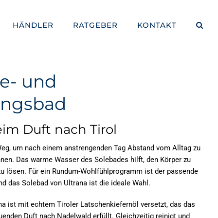
HÄNDLER
RATGEBER
KONTAKT
le- und
ungsbad
m Duft nach Tirol
 Weg, um nach einem anstrengenden Tag Abstand vom Alltag zu
annen. Das warme Wasser des
Solebades
hilft, den Körper zu
 lösen. Für ein Rundum-Wohlfühlprogramm ist der passende
und das
Solebad
von Ultrana ist die ideale Wahl.
na ist mit echtem Tiroler Latschenkiefernöl versetzt, das das
den Duft nach Nadelwald erfüllt. Gleichzeitig reinigt und